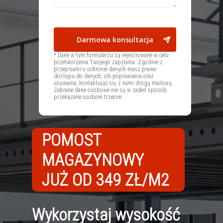
* Dane w tym formularzu są rejestrowane w celu
przetworzenia Twojego zapytania. Zgodnie z
przepisami o ochronie danych masz prawo
dostępu do danych, ich poprawiania oraz
usuwania, kontaktując się z nami drogą mailową.
Zebrane dane osobowe nie są w żaden sposób
przekazane osobom trzecim.
POMOST
MAGAZYNOWY
JUŻ OD 349 ZŁ/M2
Wykorzystaj wysokość