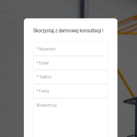
Skip
to
main
Close
content
Menu
Skorzystaj z darmowej konsultacji !